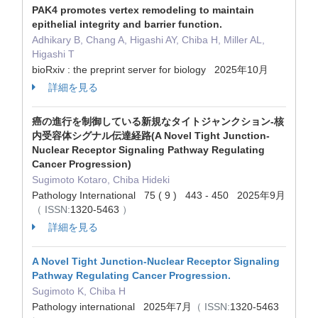
PAK4 promotes vertex remodeling to maintain
epithelial integrity and barrier function.
Adhikary B, Chang A, Higashi AY, Chiba H, Miller AL,
Higashi T
bioRxiv : the preprint server for biology 2025年10月
詳細を見る
癌の進行を制御している新規なタイトジャンクション-核
内受容体シグナル伝達経路(A Novel Tight Junction-
Nuclear Receptor Signaling Pathway Regulating
Cancer Progression)
Sugimoto Kotaro, Chiba Hideki
Pathology International 75 ( 9 ) 443 - 450 2025年9月
（ ISSN:
1320-5463
）
詳細を見る
A Novel Tight Junction-Nuclear Receptor Signaling
Pathway Regulating Cancer Progression.
Sugimoto K, Chiba H
Pathology international 2025年7月
（ ISSN:
1320-5463