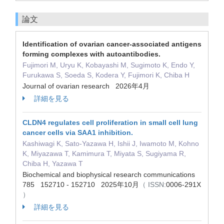
論文
Identification of ovarian cancer-associated antigens
forming complexes with autoantibodies.
Fujimori M, Uryu K, Kobayashi M, Sugimoto K, Endo Y,
Furukawa S, Soeda S, Kodera Y, Fujimori K, Chiba H
Journal of ovarian research 2026年4月
詳細を見る
CLDN4 regulates cell proliferation in small cell lung
cancer cells via SAA1 inhibition.
Kashiwagi K, Sato-Yazawa H, Ishii J, Iwamoto M, Kohno
K, Miyazawa T, Kamimura T, Miyata S, Sugiyama R,
Chiba H, Yazawa T
Biochemical and biophysical research communications
785 152710 - 152710 2025年10月
（ ISSN:
0006-291X
）
詳細を見る