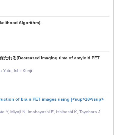
kelihood Algorithm].
ased imaging time of amyloid PET
uto, Ishii Kenji
struction of brain PET images using [<sup>18</sup>
 Y, Miyaji N, Imabayashi E, Ishibashi K, Toyohara J,