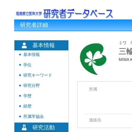
研究者詳細
ミワ 
基本情報
三
基本情報
◆
MIWA K
学位
◆
研究キーワード
◆
研究分野
◆
所属
学歴
◆
経歴
◆
所属学協会
◆
連絡先
研究活動