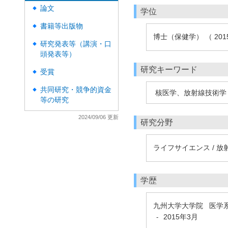
論文
◆
学位
書籍等出版物
◆
博士（保健学） （ 20
研究発表等（講演・口
◆
頭発表等）
研究キーワード
受賞
◆
共同研究・競争的資金
◆
核医学、放射線技術学
等の研究
2024/09/06 更新
研究分野
ライフサイエンス / 放
学歴
九州大学大学院 医学
2015年3月
-