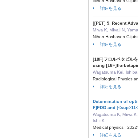
Nihon Hoshasen Gijut
詳細を見る
[[PET] 5. Recent Adv
Miwa K, Miyaji N, Yam
Nihon Hoshasen Gijut
詳細を見る
[18F]フロルベタピルを
using [18F]florbetapi
Wagatsuma Kei, Ishibas
Radiological Physics
詳細を見る
Determination of opti
F]FDG and [<sup>11<
Wagatsuma K, Miwa K, K
Ishii K
Medical physics 20
詳細を見る