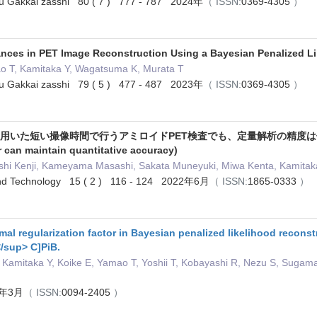
su Gakkai zasshi 80 ( 7 ) 777 - 787 2024年
（ ISSN:
0369-4305
）
ances in PET Image Reconstruction Using a Bayesian Penalized Li
ao T, Kamitaka Y, Wagatsuma K, Murata T
su Gakkai zasshi 79 ( 5 ) 477 - 487 2023年
（ ISSN:
0369-4305
）
用いた短い撮像時間で行うアミロイドPET検査でも、定量解析の精度は保たれる(Decre
r can maintain quantitative accuracy)
hi Kenji, Kameyama Masashi, Sakata Muneyuki, Miwa Kenta, Kamitaka Y
 and Technology 15 ( 2 ) 116 - 124 2022年6月
（ ISSN:
1865-0333
）
mal regularization factor in Bayesian penalized likelihood recon
/sup> C]PiB.
amitaka Y, Koike E, Yamao T, Yoshii T, Kobayashi R, Nezu S, Sugamata
22年3月
（ ISSN:
0094-2405
）