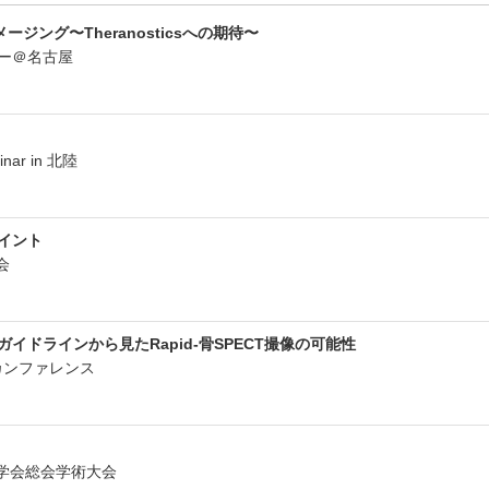
ジング〜Theranosticsへの期待〜
ナー＠名古屋
minar in 北陸
ポイント
修会
ガイドラインから見たRapid-骨SPECT撮像の可能性
ルカンファレンス
術学会総会学術大会