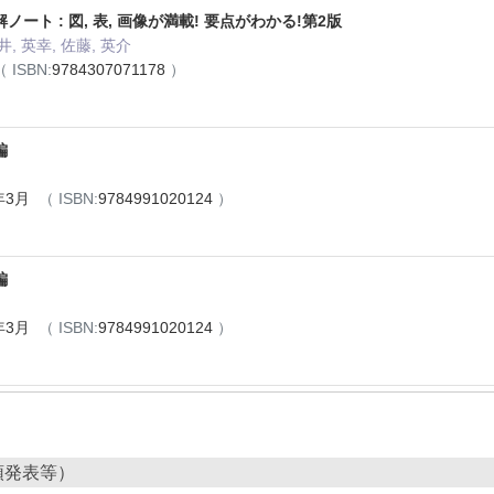
ート : 図, 表, 画像が満載! 要点がわかる!第2版
井, 英幸, 佐藤, 英介
（ ISBN:
9784307071178
）
編
年3月
（ ISBN:
9784991020124
）
編
年3月
（ ISBN:
9784991020124
）
頭発表等）