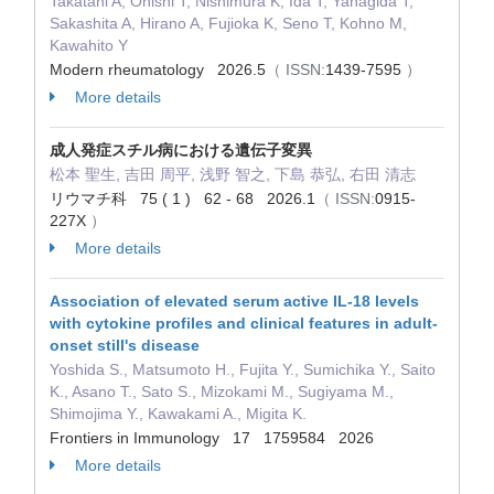
Takatani A, Onishi T, Nishimura K, Ida T, Yanagida T,
Sakashita A, Hirano A, Fujioka K, Seno T, Kohno M,
Kawahito Y
Modern rheumatology 2026.5
（ ISSN:
1439-7595
）
More details
成人発症スチル病における遺伝子変異
松本 聖生, 吉田 周平, 浅野 智之, 下島 恭弘, 右田 清志
リウマチ科 75 ( 1 ) 62 - 68 2026.1
（ ISSN:
0915-
227X
）
More details
Association of elevated serum active IL-18 levels
with cytokine profiles and clinical features in adult-
onset still's disease
Yoshida S., Matsumoto H., Fujita Y., Sumichika Y., Saito
K., Asano T., Sato S., Mizokami M., Sugiyama M.,
Shimojima Y., Kawakami A., Migita K.
Frontiers in Immunology 17 1759584 2026
More details