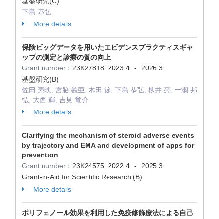
基盤研究(C)
下島 恭弘
More details
保険ビッグデータを用いたエビデンスプラクティスギャ
ップの測定と診療の質の向上
Grant number：
23K27818
2023.4
2026.3
-
基盤研究(B)
佐田 憲映, 宮脇 義亜, 木田 節, 下島 恭弘, 柳井 亮, 一瀬 邦
弘, 大西 輝, 吉見 竜介
More details
Clarifying the mechanism of steroid adverse events
by trajectory and EMA and development of apps for
prevention
Grant number：
23K24575
2022.4
2025.3
-
Grant-in-Aid for Scientific Research (B)
More details
ポリフェノール効果を利用した免疫修飾療法による自己