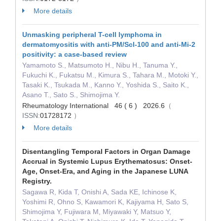
More details
Unmasking peripheral T-cell lymphoma in
dermatomyositis with anti-PM/Scl-100 and anti-Mi-2
positivity: a case-based review
Yamamoto S., Matsumoto H., Nibu H., Tanuma Y.,
Fukuchi K., Fukatsu M., Kimura S., Tahara M., Motoki Y.,
Tasaki K., Tsukada M., Kanno Y., Yoshida S., Saito K.,
Asano T., Sato S., Shimojima Y.
Rheumatology International 46 ( 6 ) 2026.6
（
ISSN:
01728172
）
More details
Disentangling Temporal Factors in Organ Damage
Accrual in Systemic Lupus Erythematosus: Onset-
Age, Onset-Era, and Aging in the Japanese LUNA
Registry.
Sagawa R, Kida T, Onishi A, Sada KE, Ichinose K,
Yoshimi R, Ohno S, Kawamori K, Kajiyama H, Sato S,
Shimojima Y, Fujiwara M, Miyawaki Y, Matsuo Y,