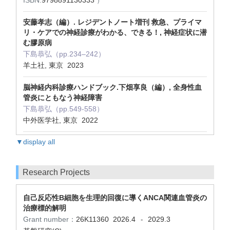
ISBN:
9798891130333
）
安藤孝志（編）. レジデントノート増刊 救急、プライマ
リ・ケアでの神経診療がわかる、できる！, 神経症状に潜
む膠原病
下島恭弘（pp.234‒242）
羊土社, 東京 2023
脳神経内科診療ハンドブック.下畑享良（編）, 全身性血
管炎にともなう神経障害
下島恭弘（pp.549-558）
中外医学社, 東京 2022
▼display all
Research Projects
自己反応性B細胞を生理的回復に導くANCA関連血管炎の
治療標的解明
Grant number：
26K11360
2026.4
2029.3
-