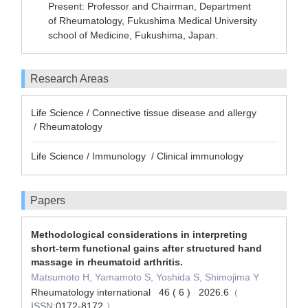
Present: Professor and Chairman, Department
of Rheumatology, Fukushima Medical University
school of Medicine, Fukushima, Japan.
Research Areas
Life Science / Connective tissue disease and allergy
/ Rheumatology
Life Science / Immunology / Clinical immunology
Papers
Methodological considerations in interpreting
short-term functional gains after structured hand
massage in rheumatoid arthritis.
Matsumoto H, Yamamoto S, Yoshida S, Shimojima Y
Rheumatology international 46 ( 6 ) 2026.6
（
ISSN:
0172-8172
）