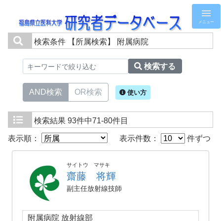
メニュー
検索条件
【所属検索】 附属病院
検索する
AND検索
OR検索
使い方
検索結果
93件中71-80件目
表示順：
表示件数：
件ずつ
サイトウ マサキ
齋藤 将輝
副主任放射線技師
附属病院 放射線部