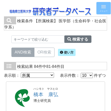
メニュー
検索条件
【所属検索】 医学部（生命科学・社会医
学系）
検索する
AND検索
OR検索
使い方
検索結果
84件中81-84件目
表示順：
表示件数：
件ずつ
ハシモト ヤスヒロ
橋本 康弘
博士研究員